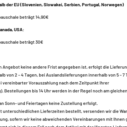
alb der EU (Slovenien,
Slowakei, Serbien, Portugal, Norwegen
)
auschale beträgt
14
,90€
Kanada, USA
:
auschale beträgt 30€
n Angebot keine andere Frist angegeben ist, erfolgt die Lieferu
alb von 2
– 4 Tagen, bei Auslandslieferungen innerhalb von 5 – 7
i vereinbarter Vorauszahlung nach dem Zeitpunkt Ihrer
).
Bestellungen bis 14 Uhr werden in der Regel noch am gleiche
an Sonn- und Feiertagen keine Zustellung erfolgt.
t unterschiedlichen Lieferzeiten bestellt, versenden wir die War
g, sofern wir keine abweichenden Vereinbarungen mit Ihnen g
mmt sich in diesem Fall nach dem Artikel mit der längsten Lieferz