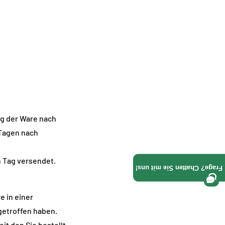
Γ
ng der Ware nach
 Tagen nach
n Tag versendet.
Frage? Chatten Sie mit uns!
e in einer
etroffen haben.
eit den Sie bestellt