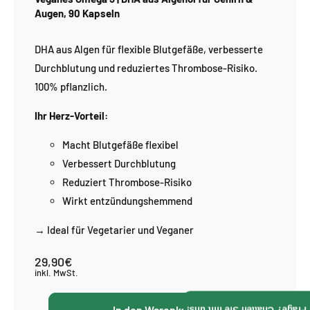
Γ
Augen, 90 Kapseln
DHA aus Algen für flexible Blutgefäße, verbesserte
Durchblutung und reduziertes Thrombose-Risiko.
100% pflanzlich.
Ihr Herz-Vorteil:
Macht Blutgefäße flexibel
Verbessert Durchblutung
Reduziert Thrombose-Risiko
Wirkt entzündungshemmend
→ Ideal für Vegetarier und Veganer
29,90€
Normaler
Preis
inkl. MwSt.
In den Warenkorb