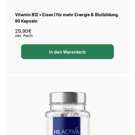
Vitamin B12 + Eisen | für mehr Energie & Blutbildung,
60 Kapseln
29,90€
Normaler
Preis
inkl. MwSt.
In den Warenkorb