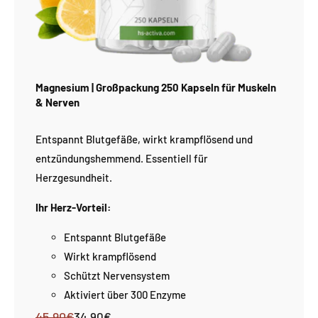
Magnesium | Großpackung 250 Kapseln für Muskeln
& Nerven
Entspannt Blutgefäße, wirkt krampflösend und
entzündungshemmend. Essentiell für
Herzgesundheit.
Ihr Herz-Vorteil:
Entspannt Blutgefäße
Wirkt krampflösend
Schützt Nervensystem
Aktiviert über 300 Enzyme
45,90€
Normaler
Verkaufspreis
34,90€