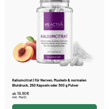
Kaliumcitrat | für Nerven, Muskeln & normalen
Blutdruck, 250 Kapseln oder 300 g Pulver
19,90€
Normaler
ab
Preis
inkl. MwSt.