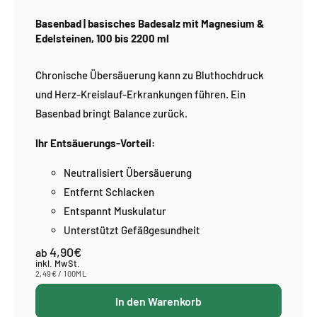
Basenbad | basisches Badesalz mit Magnesium &
Edelsteinen, 100 bis 2200 ml
Chronische Übersäuerung kann zu Bluthochdruck
und Herz-Kreislauf-Erkrankungen führen. Ein
Basenbad bringt Balance zurück.
Ihr Entsäuerungs-Vorteil:
Neutralisiert Übersäuerung
Entfernt Schlacken
Entspannt Muskulatur
Unterstützt Gefäßgesundheit
4,90€
Normaler
ab
Preis
inkl. MwSt.
STÜCKPREIS
PRO
2,49€
/
100ML
In den Warenkorb