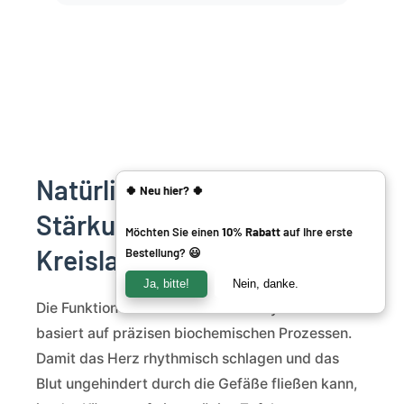
Natürliche Wege zur
Special Offer
🍀 Neu hier? 🍀
Stärkung des Herz-
Möchten Sie einen
10% Rabatt
auf Ihre erste
Kreislauf-Systems
Bestellung? 😃
Ja, bitte!
Nein, danke.
Die Funktion Ihres Herz-Kreislauf-Systems
basiert auf präzisen biochemischen Prozessen.
Damit das Herz rhythmisch schlagen und das
Blut ungehindert durch die Gefäße fließen kann,