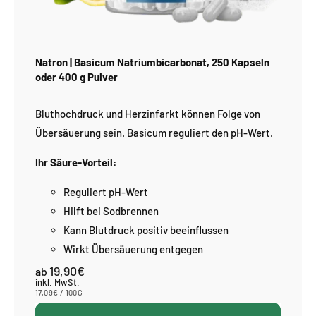
Natron | Basicum Natriumbicarbonat, 250 Kapseln
oder 400 g Pulver
Bluthochdruck und Herzinfarkt können Folge von
Übersäuerung sein. Basicum reguliert den pH-Wert.
Ihr Säure-Vorteil:
Reguliert pH-Wert
Hilft bei Sodbrennen
Kann Blutdruck positiv beeinflussen
Wirkt Übersäuerung entgegen
19,90€
Normaler
ab
Preis
inkl. MwSt.
STÜCKPREIS
PRO
17,09€
/
100G