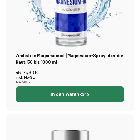
Zechstein Magnesiumöl | Magnesium-Spray über die
Haut, 50 bis 1000 ml
14,90€
Normaler
ab
Preis
inkl. MwSt.
STÜCKPREIS
PRO
124,50€
/
L
In den Warenkorb