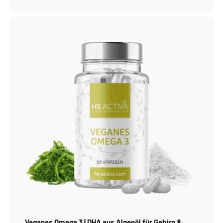
Veganes Omega 3 | DHA aus Algenöl für Gehirn &