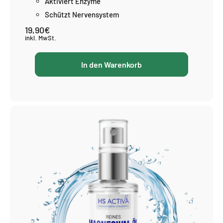
Aktiviert Enzyme
Schützt Nervensystem
19,90€
Normaler
Preis
inkl. MwSt.
In den Warenkorb