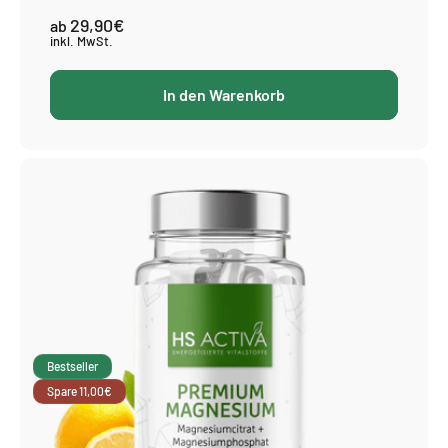
29,90€
Normaler
ab
Preis
inkl. MwSt.
In den Warenkorb
Bestseller
Spare 11,00€