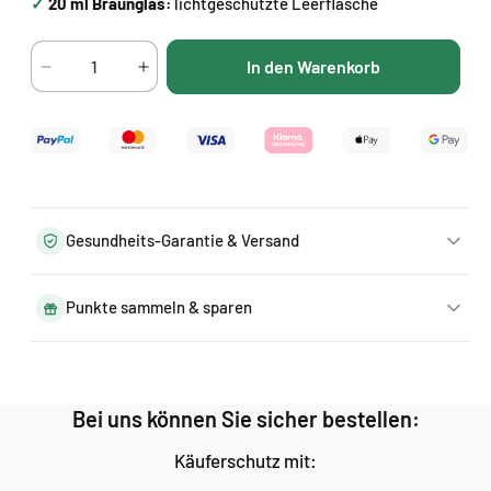
✓
20 ml Braunglas:
lichtgeschützte Leerflasche
In den Warenkorb
Verringere
Erhöhe
die
die
Menge
Menge
für
für
Default
Default
Title
Title
Gesundheits-Garantie & Versand
Punkte sammeln & sparen
Bei uns können Sie sicher bestellen:
Käuferschutz mit: