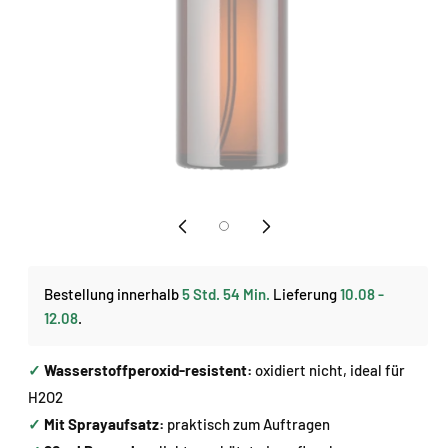
Medien
1
in
Modal
öffnen
Bestellung innerhalb
5 Std. 54 Min.
Lieferung
10.08 -
12.08
.
✓
Wasserstoffperoxid-resistent:
oxidiert nicht, ideal für
H2O2
✓
Mit Sprayaufsatz:
praktisch zum Auftragen