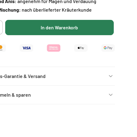
nd Anis:
angenehm für Magen und Verdauung
 Mischung:
nach überlieferter Kräuterkunde
In den Warenkorb
rhöhe
e
enge
r
fault
tle
s-Garantie & Versand
meln & sparen