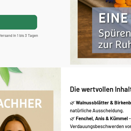
ersand in 1 bis 3 Tagen
Die wertvollen Inha
🌿
Walnussblätter & Birkenb
natürliche Ausscheidung.
🌿
Fenchel, Anis & Kümmel
–
Verdauungsbeschwerden vor