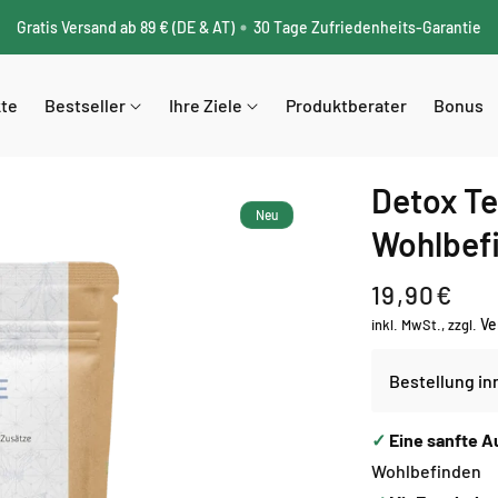
Gratis Versand ab 89 € (DE & AT)
30 Tage Zufriedenheits-Garantie
kte
Bestseller
Ihre Ziele
Produktberater
Bonus
Detox Te
Neu
Wohlbefi
Normaler
19,90€
Ve
Preis
inkl. MwSt., zzgl.
Bestellung in
✓
Eine sanfte A
Wohlbefinden