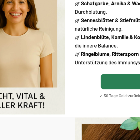
🌿
Schafgarbe, Arnika & W
Durchblutung.
🌿
Sennesblätter & Stiefmü
natürliche Reinigung.
🌿
Lindenblüte, Kamille & K
die innere Balance.
🌿
Ringelblume, Rittersporn
Unterstützung des Immunsy
✓ 30 Tage Geld-zurück-