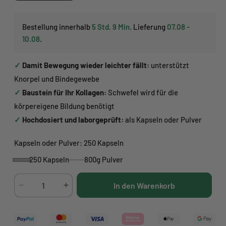
Bestellung innerhalb
5 Std. 9 Min.
Lieferung
07.08 -
10.08
.
✓
Damit Bewegung wieder leichter fällt:
unterstützt
Knorpel und Bindegewebe
✓
Baustein für Ihr Kollagen:
Schwefel wird für die
körpereigene Bildung benötigt
✓
Hochdosiert und laborgeprüft:
als Kapseln oder Pulver
Kapseln oder Pulver:
250 Kapseln
250 Kapseln
800g Pulver
250
800g
Kapseln
Pulver
In den Warenkorb
Verringere
Erhöhe
die
die
Menge
Menge
für
für