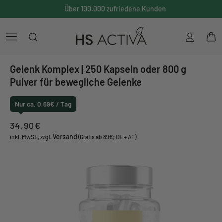
Über 100.000 zufriedene Kunden
Einloggen
War
Gelenk Komplex | 250 Kapseln oder 800 g
Pulver für bewegliche Gelenke
Nur ca. 0,69€ / Tag
Normaler
34,90€
Versand
Preis
inkl. MwSt., zzgl.
(Gratis ab 89€; DE + AT)