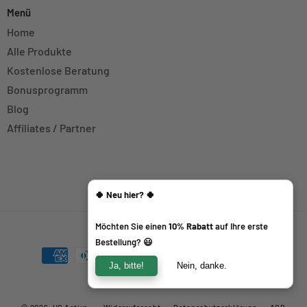
Menü
Home
Alle Produkte
Kostenlose Beratung
Bonusprogramm
Blog
Affiliates / Partner
Special Offer
🍀 Neu hier? 🍀
Möchten Sie einen
10% Rabatt
auf Ihre erste
Bestellung? 😃
Zahlungsmethoden
Ja, bitte!
Nein, danke.