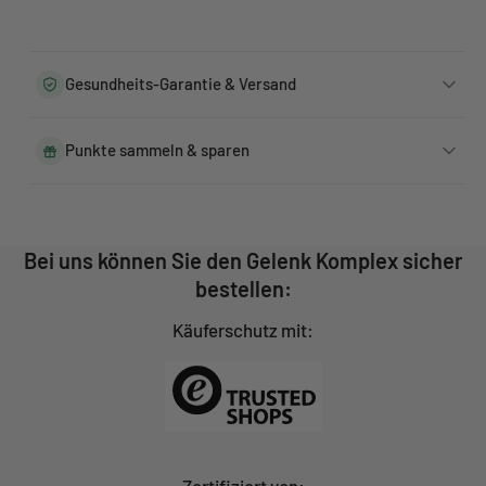
250
250
Kapseln
Kapseln
Gesundheits-Garantie & Versand
Punkte sammeln & sparen
Bei uns können Sie den Gelenk Komplex sicher
bestellen:
Käuferschutz mit:
Zertifiziert von: