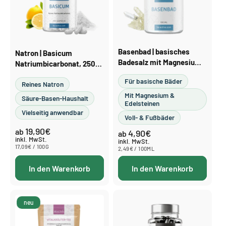
Basenbad | basisches
Natron | Basicum
Badesalz mit Magnesium
Natriumbicarbonat, 250
& Edelsteinen, 100 bis
Kapseln oder 400 g Pulver
Für basische Bäder
2200 ml
Reines Natron
Mit Magnesium &
Säure-Basen-Haushalt
Edelsteinen
Vielseitig anwendbar
Voll- & Fußbäder
19,90€
Normaler
ab
4,90€
Normaler
ab
Preis
inkl. MwSt.
Preis
inkl. MwSt.
STÜCKPREIS
PRO
17,09€
/
100G
STÜCKPREIS
PRO
2,49€
/
100ML
In den Warenkorb
In den Warenkorb
neu