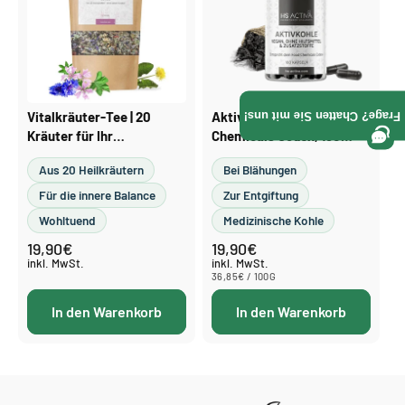
Γ
Vitalkräuter-Tee | 20
Aktivkohle Kapseln | Food
Frage? Chatten Sie mit uns!
Kräuter für Ihr
Chemicals Codex, 180
Wohlbefinden, 150 g
Stück
Aus 20 Heilkräutern
Bei Blähungen
Für die innere Balance
Zur Entgiftung
Wohltuend
Medizinische Kohle
19,90€
19,90€
Normaler
Normaler
Preis
Preis
inkl. MwSt.
inkl. MwSt.
STÜCKPREIS
PRO
36,85€
/
100G
In den Warenkorb
In den Warenkorb