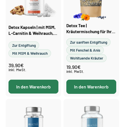
i
e
:
Detox Tee |
Detox Kapseln | mit MSM,
Kräutermischung für Ihr
L-Carnitin & Weihrauch,
Wohlbefinden, 100 g
250 Stück
Zur sanften Entgiftung
Zur Entgiftung
Mit Fenchel & Anis
Mit MSM & Weihrauch
Wohltuende Kräuter
39,90€
Normaler
19,90€
Normaler
Preis
inkl. MwSt.
Preis
inkl. MwSt.
In den Warenkorb
In den Warenkorb