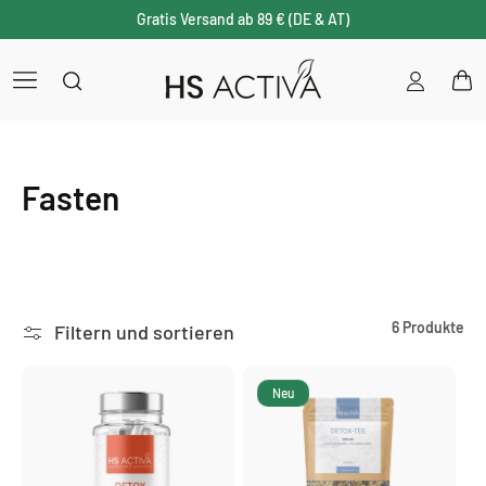
Gratis Versand ab 89 € (DE & AT)
Einloggen
War
K
Fasten
a
t
e
6 Produkte
Filtern und sortieren
g
Neu
o
r