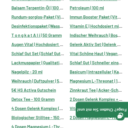
Γ
Balsam Terpentin-Öl | 100 ml
Petroleum | 100 ml
Rundum-sorglos-Paket (Vitamin D3+K2 + MAP Amino + All In One + Multimineral)
Immun Booster Paket (Vitamin C + Vitamin D3+K2 + MAP Amino)
Desinfektionspaket (Wasserstoffperoxid 3,5% + CDL + Borax)
Vitamin E | Hochdosiert mit 400 IU | 180 Kapseln
T o n g k a t A l i | 50 Gramm
Indischer Weihrauch | Boswellia Serrata | 80% Boswelliasäuren
Augen Vital | Hochdosiert mit 20.000 i.E. | 120 Kapseln
Gelenk Aktiv Set (Gelenk Komplex & Bor + Magnesium) + Vitamin D3+K2
Schlaf Gut Set (Schlaf Gut + Magnesium L-Threonat + Gute Laune)
Vital Schöne Haut | Vegan | 60 Kapseln
Lackmuspapier | Qualitatives pH-Testpapier | 5 m
Schlaf Gut | Schneller einschlafen
Nagelpilz - 20 ml
Basicum | Intrazellular | Kaliumbicarbonat | 300 g
Weihrauch | Duftpulver | 50 Gramm
Magnesium L-Threonat | 120 Kapseln
5€ HS Activa Gutschein
Zinnkraut Tee | Acker-Schachtelhalm | Equisetum arvense L | 100 Gramm
Detox Tee - 100 Gramm
2 Dosen Gelenk Komplex + 1 Dose Bor & Magnesium gratis dazu!
4 Dosen Gelenk Komplex (Preis von 3) + 1 Dose Bor & Magnesium gratis dazu!
VitalKräuter-Tee - 150 Gramm
Frage? Chatten Sie mit uns!
Biologischer Stilltee - 150 Gramm
2 Dosen Magnesium L-Threonat + 1 Dose Schlaf Gut gratis dazu!
4 Dosen Magnesium L-Threonat (Preis von 3) + 1 Dose Schlaf Gut gratis dazu!