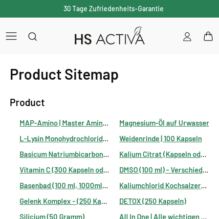
30 Tage Zufriedenheits-Garantie
Einloggen
War
Product Sitemap
Product
MAP-Amino | Master Amino Acid Pattern | 8 essentielle Aminosäuren im perfekten Verhältnis
Magnesium-Öl auf Urwasser
L-Lysin Monohydrochlorid (Großpackung: 250 Kapseln)
Weidenrinde | 100 Kapseln
Basicum Natriumbicarbonat | Natron (250 Kapseln oder 400 g Pulver)
Kalium Citrat (Kapseln oder Pulver)
Vitamin C (300 Kapseln oder 300 g Pulver)
DMSO (100 ml) - Verschiedene Darreichungsformen
Basenbad (100 ml, 1000ml, 2200 ml)
Kaliumchlorid Kochsalzersatz - 200 Gramm
Gelenk Komplex - (250 Kapseln oder 800g Pulver)
DETOX (250 Kapseln)
Silicium (50 Gramm)
All In One | Alle wichtigen Vitamine, Mineralien und Spurenelemente in einem Produkt | (60 oder 250 Kapseln)