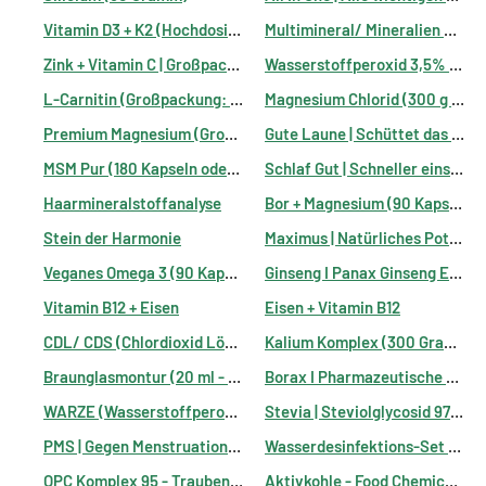
Vitamin D3 + K2 (Hochdosiert: 10.000 IE oder 30.000 IE)
Multimineral/ Mineralien Komplex - 250 Kapseln
Zink + Vitamin C | Großpackung: 250 Kapseln
Wasserstoffperoxid 3,5% OHNE Stabilisatoren I 250 ml I H2O2 hoch energetisiert
L-Carnitin (Großpackung: 250 Kapseln)
Magnesium Chlorid (300 g Pulver/ Flakes)
Premium Magnesium (Großpackung: 250 Kapseln)
Gute Laune | Schüttet das "Glückshormon" Serotonin aus | 60 Kapseln
MSM Pur (180 Kapseln oder 300g Pulver)
Schlaf Gut | Schneller einschlafen | Bessere Erholung im Schlaf
Haarmineralstoffanalyse
Bor + Magnesium (90 Kapseln)
Stein der Harmonie
Maximus | Natürliches Potenzmittel (Ohne Chemie) | Libido nachhaltig steigern
Veganes Omega 3 (90 Kapseln)
Ginseng I Panax Ginseng Extrakt 80% I Stärkt die Stresstoleranz & wirkt belebend auf Körper und Geist
Vitamin B12 + Eisen
Eisen + Vitamin B12
CDL/ CDS (Chlordioxid Lösung) I Zur eigenen Herstellung I Ideal zur Desinfektion & Entgiftung
Kalium Komplex (300 Gramm)
Braunglasmontur (20 ml - Leerflasche/ Kein Inhalt)
Borax I Pharmazeutische Reinheit 99,9% I 100 Gramm
WARZE (Wasserstoffperoxid 11,9% + DMSO) - 10 ml
Stevia | Steviolglycosid 97% | Gesundes Süßen | Alternative zu Zucker | 25 Gramm
PMS | Gegen Menstruations-beschwerden | Regelschmerzen | Für das Wohlbefinden in der Zeit vor/ während und nach der Periode
Wasserdesinfektions-Set auf Chlordioxidbasis (MMS)
OPC Komplex 95 - Traubenkern & Pinienrinde + Curcuma und Bioperine (120 Kapseln)
Aktivkohle - Food Chemicals Codex - 180 Kapseln